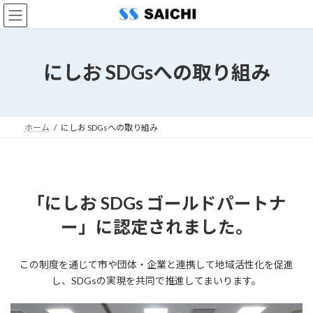
コ
ナ
ン
ビ
テ
ゲ
ン
ー
ツ
シ
にしお SDGsへの取り組み
へ
ョ
ス
ン
キ
に
ッ
移
ホーム
にしお SDGsへの取り組み
プ
動
「にしお SDGs ゴールドパートナ
ー」に認定されました。
この制度を通じて市や団体・企業と連携して地域活性化を促進
し、SDGsの実現を共同で推進してまいります。