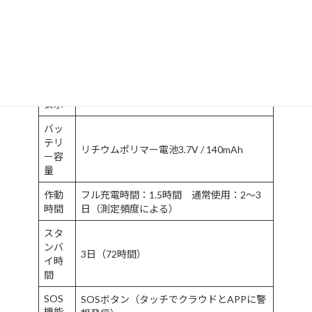
カラ
正面：うすいだいだい 裏面：黒
ー
通信
BLE5.0
方法
LED
状態
三色LEDライト（緑、赤、青）
表示
バッ
テリ
リチウムポリマー電池3.7V / 140mAh
ー容
量
作動
フル充電時間：1.5時間 通常使用：2～3
時間
日（測定頻度による）
スタ
ンバ
3日（72時間）
イ時
間
SOS
SOSボタン（タッチでクラウドとAPPに警
機能