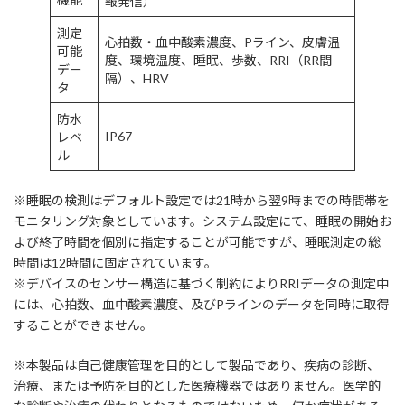
報発信）
測定
心拍数・血中酸素濃度、Pライン、皮膚温
可能
度、環境温度、睡眠、歩数、RRI（RR間
デー
隔）、HRV
タ
防水
IP67
レベ
ル
※睡眠の検測はデフォルト設定では21時から翌9時までの時間帯を
モニタリング対象としています。システム設定にて、睡眠の開始お
よび終了時間を個別に指定することが可能ですが、睡眠測定の総
時間は12時間に固定されています。
※デバイスのセンサー構造に基づく制約によりRRIデータの測定中
には、心拍数、血中酸素濃度、及びPラインのデータを同時に取得
することができません。
※本製品は自己健康管理を目的として製品であり、疾病の診断、
治療、または予防を目的とした医療機器ではありません。医学的